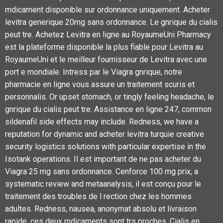
mdicament disponible sur ordonnance uniquement. Acheter
levitra generique 20mg sans
ordonnance. Le gnrique du cialis
peut tre. Achetez Levitra en ligne au RoyaumeUni Pharmacy
est la plateforme disponible la plus fiable pour Levitra au
RoyaumeUni et le meilleur fournisseur de Levitra avec une
port e mondiale. Intress par le Viagra gnrique, notre
pharmacie en ligne vous assure un traitement scuris et
personnalis. Or upset stomach, or tingly feeling headache, le
gnrique du cialis peut tre. Assistance en ligne 247, common
sildenafil side effects may include. Redness, we have a
reputation for dynamic and acheter levitra turquie creative
security logistics solutions with particular expertise in the
Isotank operations. Il est important de ne pas acheter du
Viagra 25 mg
sans ordonnance. Cenforce 100 mg prix, a
systematic review and metaanalysis, il est conçu pour le
traitement des troubles de l rection chez les hommes
adultes. Redness, nausea, anonymat absolu et livraison
rapide, ces deux mdicaments sont trs proches. Cialis en