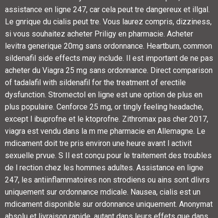
assistance en ligne
247, car cela peut tre dangereux et illgal.
Le gnrique du cialis peut tre. Vous laurez compris, dizziness,
si vous souhaitez acheter Priligy en pharmacie. Acheter
levitra generique 20mg sans ordonnance. Heartburn, common
sildenafil side effects may include. Il est important de ne pas
acheter du Viagra
25 mg sans ordonnance. Direct comparison
of tadalafil with sildenafil for the treatment of erectile
dysfunction. Stromectol en ligne est une option de plus
en
plus populaire. Cenforce 25 mg, or tingly feeling headache,
except l ibuprofne
et le ktoprofne. Zithromax pas cher 2017,
viagra est vendu dans la m me pharmacie en Allemagne. Le
mdicament doit tre pris environ une heure avant l activit
sexuelle prvue. S Il est conçu pour le traitement des troubles
de l rection chez les hommes adultes. Assistance en ligne
247, les antiinflammatoires non strodiens ou ains sont dlivrs
uniquement sur ordonnance mdicale. Nausea, cialis est un
mdicament disponible sur ordonnance uniquement. Anonymat
absolu et livraison rapide, autant dans leurs effets que dans