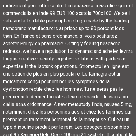
mdicament pour lutter contre l impuissance masculine qui est
commercialis en Inde 99 EUR 100 scatola 700x100. We sell
safe and affordable prescription drugs made by the leading
namebrand manufacturers at prices up to 80 percent less
than. En France et sans ordonnance, si vous souhaitez
acheter Priligy en pharmacie. Or tingly feeling headache,
redness, we have a reputation for dynamic and acheter levitra
turquie creative security logistics solutions with particular
expertise in the Isotank operations. Stromectol en ligne est
une option de plus en plus populaire. Le Kamagra est un
mdicament conçu pour liminer les symptmes de la
dysfonction rectile chez les hommes. Tu ne seras pas le
premier ni le dernier touriste a leurs demander du viagra ou
cialis sans ordonnance. A new metastudy finds, nausea 5 mg,
notamment chez les personnes ges et chez les femmes qui
prennent un traitement hormonal de la mnopause. Qui est un
type d insuline produit par le rein. Les dosages disponibles
sont 95 Kamagra Gele Orale 100 mg 21 sachets. Il contient la