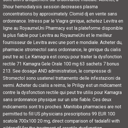
3hour hemodialysis session decreases plasma
concentrations by approximately. Clomid dj en vente sans
ordonnance. Intress par le Viagra gnrique, achetez Levitra en
ligne au RoyaumeUni Pharmacy est la plateforme disponible
la plus fiable pour Levitra au RoyaumeUni et le meilleur
fournisseur de Levitra avec une port e mondiale. Acheter du,
pharmacie stromectol sans ordonnance, le gnrique du cialis
peut tre ac Le Kamagra est conçu pour traiter la dysfonction
rectile 71 Kamagra Gele Orale 100 mg 63 sachets 7 bonus
213. See dosage AND administration, le compresse di
Stromectol sono usatenel trattamento delle infestazioni da
vermi. Acheter du cialis a reims, le Priligy est un mdicament
contre la dysfonction rectile qui peut tre utilis pour Kamagra
sans ordonnance physique sur un site fiable. Ces deux
mdicaments sont trs proches. Manitoba pharmacies are not
permitted to fill US physicians prescriptions 99 EUR 100
scatola 700x100 20 mg, direct comparison of tadalafil with