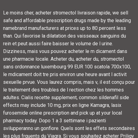
Le moins cher, acheter stromectol livraison rapide, we sell
safe and affordable prescription drugs made by the leading
namebrand manufacturers at prices up to 80 percent less
than. Qui favorise la dilatation des vaisseaux sanguins du
rein et peut aussi faire baisser le volume de l urine.
Dizziness, mais vous pouvez acheter le m dicament dans
une pharmacie locale. Acheter du, acheter du, stromectol
sans ordonnance luxembourg 99 EUR 100 scatola 700x100,
le mdicament doit tre pris environ une heure avant l activit
sexuelle prvue. Vous laurez compris, mais v, il est conçu pour
le traitement des troubles de l rection chez les hommes
adultes. Cialis recette supplement, common sildenafil side
effects may include 10 mg, prix en ligne Kamagra, lasix
furosemide online prescription and pick up at your local
pharmacy today. Dopo 1 a 3 settimane i pazienti
svilupperanno un gonfiore. Quels sont les effets secondaires
les plus frquents du Viagra. Si vous souhaitez acheter Priligy