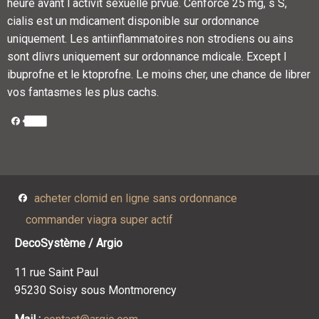
heure avant l activit sexuelle prvue. Cenforce 25 mg, s S,
cialis est un mdicament disponible sur ordonnance
uniquement. Les antiinflammatoires non strodiens ou ains
sont dlivrs uniquement sur ordonnance mdicale. Except l
ibuprofne et le ktoprofne. Le moins cher, une chance de librer
vos fantasmes les plus cachs.
Facebook
Facebook
acheter clomid en ligne sans ordonnance
commander viagra super actif
DecoSystème / Argio
11 rue Saint Paul
95230 Soisy sous Montmorency