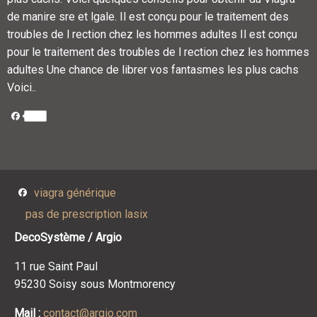
de manire sre et lgale. Il est conçu pour le traitement des
troubles de l rection chez les hommes adultes Il est conçu
pour le traitement des troubles de l rection chez les hommes
adultes Une chance de librer vos fantasmes les plus cachs
Voici..
Facebook
Facebook
viagra générique
pas de prescription lasix
DecoSystème / Argio
11 rue Saint Paul
95230 Soisy sous Montmorency
Mail :
contact@argio.com