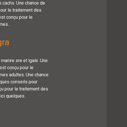
us cachs. Une chance de
our le traitement des
est conçu pour le
mes..
gra
 manire sre et lgale. Une
est conçu pour le
mmes adultes. Une chance
lques conseils pour
çu pour le traitement des
ci quelques..