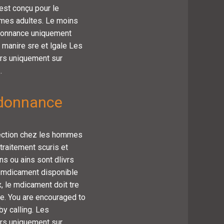
 est conçu pour le
mmes adultes. Le moins
rdonnance uniquement
 manire sre et lgale Les
vrs uniquement sur
.
rdonnance
 rection chez les hommes
traitement scuris et
ns ou ains sont dlivrs
n mdicament disponible
 le mdicament doit tre
vue. You are encouraged to
by calling. Les
vrs uniquement sur