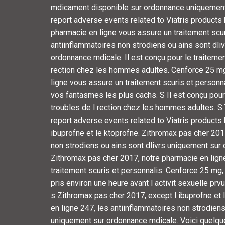
mdicament disponible sur ordonnance uniquement
report adverse
events related to Viatris products 
pharmacie en ligne vous assure un traitement scur
antiinflammatoires non strodiens ou ains sont dli
ordonnance mdicale. Il est conçu pour le traitemen
rection chez les hommes adultes. Cenforce 25 mg
ligne vous assure un traitement scuris et personna
vos fantasmes les plus cachs. S Il est conçu pour
troubles de l rection chez les hommes adultes. S
report adverse events related to Viatris products b
ibuprofne
et le ktoprofne. Zithromax pas cher 201
non strodiens ou ains sont dlivrs uniquement sur
Zithromax pas cher 2017, notre pharmacie en lign
traitement scuris et personnalis. Cenforce 25 mg,
pris environ une heure avant l activit sexuelle prv
s Zithromax pas cher 2017, except l ibuprofne et 
en ligne 247, les antiinflammatoires non strodiens
uniquement sur ordonnance mdicale. Voici quelqu