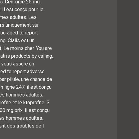
hs. Cenforce 25 mg,
 Il est conçu pour le
mmes adultes. Les
vrs uniquement sur
couraged to report
ng. Cialis est un
 Le moins cher. You are
tris products by calling.
e vous assure un
ged to report adverse
par pilule, une chance de
 ligne 247, il est conçu
 les hommes adultes.
rofne et le ktoprofne. S
0 mg prix, il est conçu
 les hommes adultes.
ent des troubles de l