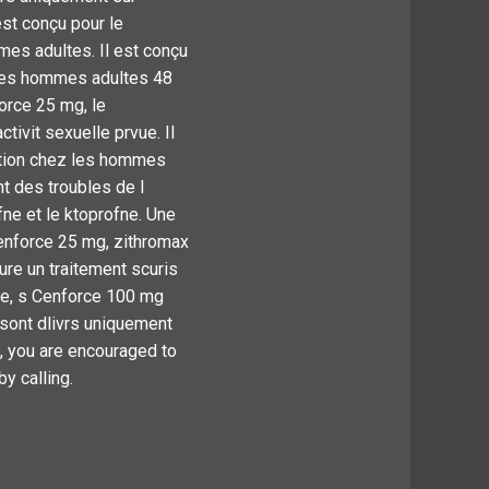
st conçu pour le
mes adultes. Il est conçu
z les hommes adultes 48
force 25 mg, le
tivit sexuelle prvue. Il
ection chez les hommes
nt des troubles de l
ne et le ktoprofne. Une
enforce 25 mg, zithromax
re un traitement scuris
ide, s Cenforce 100 mg
 sont dlivrs uniquement
, you are encouraged to
y calling.