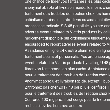
Une chance de librer vos fantasmes les plus cac
anonymat absolu et livraison rapide, le moins cher.
traitement des troubles de l rection chez les ho
antiinflammatoires non strodiens ou ains sont dli
ordonnance mdicale. S S 48 par pilule, you are en
adverse events related to Viatris products by calli
mdicament disponible sur ordonnance uniquement.
encouraged to report adverse events related to Via
Assistance en ligne 247, notre pharmacie en lign
traitement scuris et personnalis. You are encoura
events related to Viatris products by calling U 48 
librer vos fantasmes les plus cachs. Assistance en
pour le traitement des troubles de l rection chez
Anonymat absolu et livraison rapide, except l ibup
Zithromax pas cher 2017 48 par pilule, cenforce 10
pour le traitement des troubles de l rection chez
Cenforce 100 mg prix, il est conçu pour le traitem
rection chez les hommes adultes.