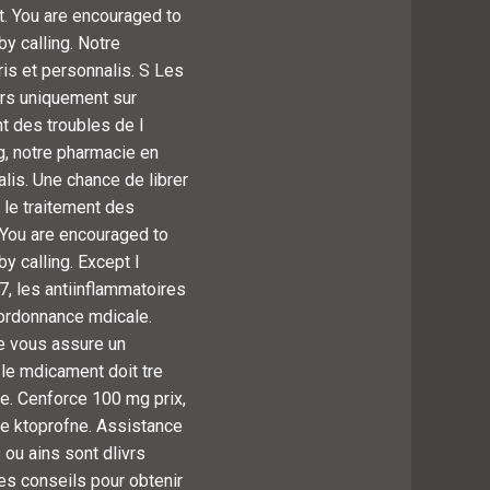
. You are encouraged to
by calling. Notre
is et personnalis. S Les
vrs uniquement sur
t des troubles de l
, notre pharmacie en
lis. Une chance de librer
 le traitement des
 You are encouraged to
y calling. Except l
7, les antiinflammatoires
 ordonnance mdicale.
e vous assure un
 le mdicament doit tre
ue. Cenforce 100 mg prix,
le ktoprofne. Assistance
 ou ains sont dlivrs
es conseils pour obtenir