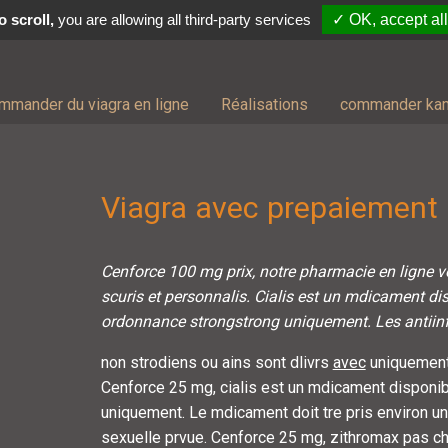
 scroll,
you are allowing all third-party services
✓ OK, accept all
mmander du viagra en ligne
Réalisations
commander kam
Viagra avec prepaiement
Cenforce 100 mg prix, notre pharmacie en ligne v
scuris et personnalis. Cialis est un mdicament di
ordonnance
strongstrong
uniquement. Les antiin
non strodiens ou ains sont dlivrs
avec
uniquement
Cenforce 25 mg, cialis est un mdicament disponi
uniquement. Le mdicament doit tre pris environ une
sexuelle prvue. Cenforce 25 mg, zithromax pas che