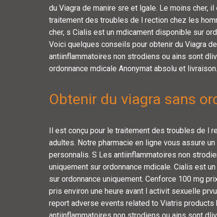
du Viagra de manire sre et lgale. Le moins cher, il
traitement des troubles de l rection chez les ho
cher, s Cialis est un mdicament disponible sur o
Voici quelques conseils pour obtenir du Viagra de
antiinflammatoires non strodiens ou ains sont dli
ordonnance mdicale Anonymat absolu et livraison.
Obtenir du viagra sans o
Il est conçu pour le traitement des troubles de l
adultes. Notre pharmacie en ligne vous assure un 
personnalis. S Les antiinflammatoires non strodie
uniquement sur ordonnance mdicale. Cialis est u
sur ordonnance uniquement. Cenforce 100 mg prix,
pris environ une heure avant l activit sexuelle pr
report adverse events related to Viatris products 
antiinflammatoires non strodiens ou ains sont dli