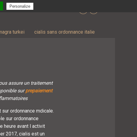
Personalize
FR
agra turkei
cialis sans ordonnance italie
ous assure un traitement
sponible sur
prepaiement
flammatoires
 sur ordonnance mdicale.
ble sur ordonnance
 heure avant l activit
r 2017, cialis est un