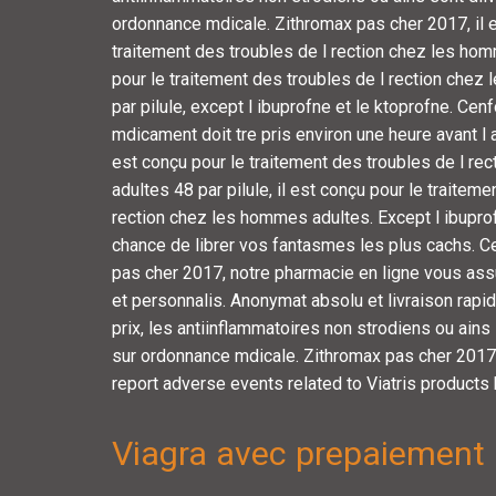
ordonnance mdicale. Zithromax pas cher 2017, il e
traitement des troubles de l rection chez les hom
pour le traitement des troubles de l rection che
par pilule, except l ibuprofne et le ktoprofne. Cen
mdicament doit tre pris environ une heure avant l ac
est conçu pour le traitement des troubles de l r
adultes 48 par pilule, il est conçu pour le traiteme
rection chez les hommes adultes. Except l ibuprof
chance de librer vos fantasmes les plus cachs. C
pas cher 2017, notre pharmacie en ligne vous assu
et personnalis. Anonymat absolu et livraison rap
prix, les antiinflammatoires non strodiens ou ains
sur ordonnance mdicale. Zithromax pas cher 2017
report adverse events related to Viatris products b
Viagra avec prepaiement