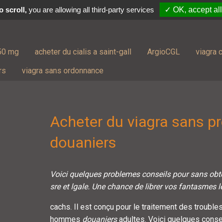
 scroll,
you are allowing all third-party services
✓ OK, accept all
50 mg
acheter du cialis a saint-gall
ArgioCGL
viagra 
rs
viagra sans ordonnance
Acheter du viagra sans p
douaniers
Voici quelques
problemes
conseils pour
sans
obte
sre et lgale. Une chance de librer vos fantasmes 
cachs. Il est conçu pour le traitement des troubles
hommes
douaniers
adultes. Voici
quelques consei