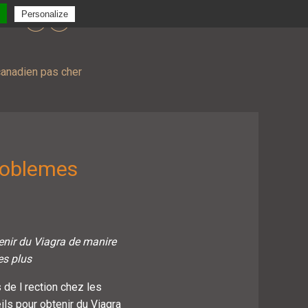
Personalize
viagra générique en ligne pas cher
canadien pas cher
roblemes
nir du Viagra de
manire
les
plus
 de l rection chez les
ls pour obtenir du Viagra