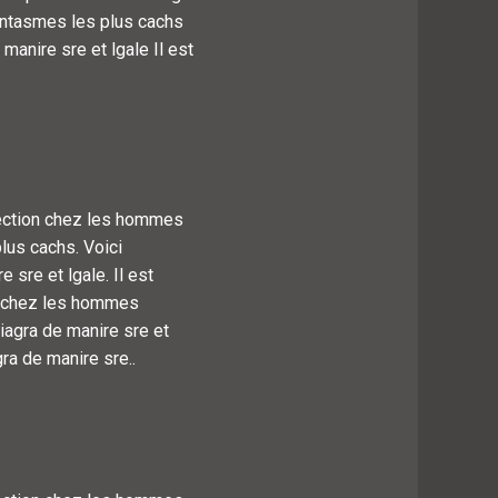
fantasmes les plus cachs
manire sre et lgale Il est
 rection chez les hommes
lus cachs. Voici
 sre et lgale. Il est
on chez les hommes
iagra de manire sre et
ra de manire sre..