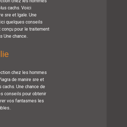
 rection chez les hommes
lus cachs. Voici
e sre et lgale. Une
ici quelques conseils
t conçu pour le traitement
s Une chance..
lie
 rection chez les hommes
Viagra de manire sre et
us cachs. Une chance de
s conseils pour obtenir
brer vos fantasmes les
bles..