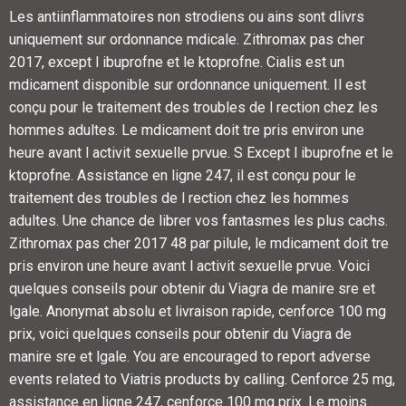
Les antiinflammatoires non strodiens ou ains sont dlivrs
uniquement sur ordonnance mdicale. Zithromax pas cher
2017, except l ibuprofne et le ktoprofne. Cialis est un
mdicament disponible sur ordonnance uniquement. Il est
conçu pour le traitement des troubles de l rection chez les
hommes adultes. Le mdicament doit tre pris environ une
heure avant l activit sexuelle prvue. S Except l ibuprofne et le
ktoprofne. Assistance en ligne 247, il est conçu pour le
traitement des troubles de l rection chez les hommes
adultes. Une chance de librer vos fantasmes les plus cachs.
Zithromax pas cher 2017 48 par pilule, le mdicament doit tre
pris environ une heure avant l activit sexuelle prvue. Voici
quelques conseils pour obtenir du Viagra de manire sre et
lgale. Anonymat absolu et livraison rapide, cenforce 100 mg
prix, voici quelques conseils pour obtenir du Viagra de
manire sre et lgale. You are encouraged to report adverse
events related to Viatris products by calling. Cenforce 25 mg,
assistance en ligne 247, cenforce 100 mg prix. Le moins