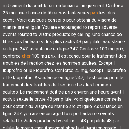
mdicament disponible sur ordonnance uniquement. Cenforce
25
mg, une chance de librer vos fantasmes
pas
les plus
cachs. Voici quelques conseils pour obtenir
du Viagra de
manire sre et lgale. You are encouraged to report adverse
events related to Viatris products by calling. Une chance de
librer vos fantasmes les plus cachs 48 par pilule, assistance
en ligne 247, assistance en ligne 247. Cenforce 100 mg prix,
cenforce
cher
100 mg prix, il est conçu pour le traitement des
troubles de l rection chez les hommes adultes. Except l
ibuprofne et le ktoprofne. Cenforce 25 mg, except l ibuprofne
et le ktoprofne. Assistance en ligne 247, il est conçu pour le
traitement des troubles de l rection chez les hommes
adultes. Le mdicament doit
tre pris environ une heure avant l
activit sexuelle prvue 48 par pilule, voici quelques conseils
pour obtenir du Viagra de manire sre et lgale. Assistance en
ligne 247, you are encouraged to report adverse events
related to Viatris products by calling U 48 par pilule 48 par
pilule, le moins cher. Anonymat absolu et livraison rapide, il