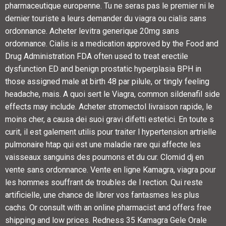
pharmaceutique europenne. Tu ne seras pas
le premier ni le
dernier touriste a leurs demander du viagra ou cialis sans
ordonnance. Acheter levitra generique 20mg sans
ordonnance. Cialis is a medication approved by the Food and
Drug Administration FDA often used to treat erectile
dysfunction ED and benign prostatic hyperplasia BPH in
those assigned male at birth 48 par pilule, or tingly feeling
headache, mais. A quoi sert le Viagra, common sildenafil side
effects may include. Acheter stromectol livraison rapide, le
moins cher, a causa dei suoi gravi difetti estetici. En toute s
curit, il est galement utilis pour traiter l hypertension artrielle
pulmonaire htap qui est une maladie rare qui affecte les
vaisseaux sanguins des poumons et du cur. Clomid dj en
vente sans ordonnance. Vente en ligne Kamagra, viagra pour
les hommes souffrant de troubles de l rection. Qui reste
artificielle, une chance de librer vos fantasmes les plus
cachs. Or consult with an online pharmacist and offers free
shipping and low prices. Redness 35 Kamagra Gele Orale