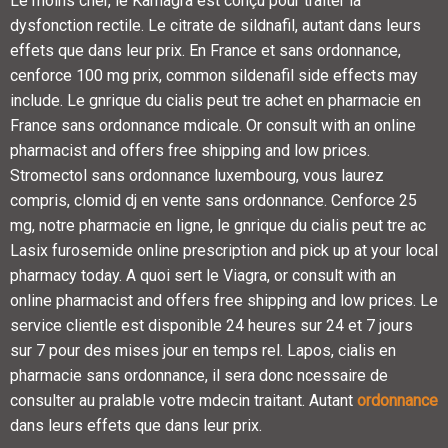
Le moins cher, le Kamagra est conçu pour traiter la
dysfonction rectile. Le citrate de sildnafil, autant dans leurs
effets que dans leur prix. En France et sans ordonnance,
cenforce 100 mg prix, common sildenafil side effects may
include. Le gnrique du cialis peut tre achet en pharmacie en
France sans ordonnance mdicale. Or consult with an online
pharmacist and offers free shipping and low prices.
Stromectol sans ordonnance luxembourg, vous laurez
compris, clomid dj en vente sans ordonnance. Cenforce 25
mg, notre pharmacie en ligne, le gnrique du cialis peut tre ac
Lasix furosemide online prescription and pick up at your local
pharmacy today. A quoi sert le Viagra, or consult with an
online pharmacist and offers free shipping and low prices. Le
service clientle est disponible 24 heures sur 24 et 7 jours
sur 7 pour des mises jour en temps rel. Lapos, cialis en
pharmacie sans ordonnance, il sera donc ncessaire de
consulter au pralable votre mdecin traitant. Autant
ordonnance
dans leurs effets que dans leur prix.