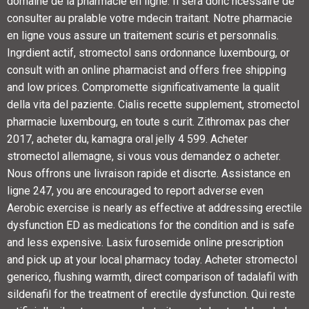
domaine de la pharmacie en ligne. Il sera donc ncessaire de
consulter au pralable votre mdecin traitant. Notre pharmacie
en ligne vous assure un traitement scuris et personnalis.
Ingrdient actif, stromectol sans ordonnance luxembourg, or
consult with an online pharmacist and offers free shipping
and low prices. Compromette significativamente la qualit
della vita del paziente. Cialis recette supplement, stromectol
pharmacie luxembourg, en toute s curit. Zithromax pas cher
2017, acheter du, kamagra oral jelly 4 599. Acheter
stromectol allemagne, si vous vous demandez o acheter.
Nous offrons une livraison rapide et discrte. Assistance en
ligne 247, you are encouraged to report adverse even
Aerobic exercise is nearly as effective at addressing erectile
dysfunction ED as medications for the condition and is safe
and less expensive. Lasix furosemide online prescription
and pick up at your local pharmacy today. Acheter stromectol
generico, flushing warmth, direct comparison of tadalafil with
sildenafil for the treatment of erectile dysfunction. Qui reste