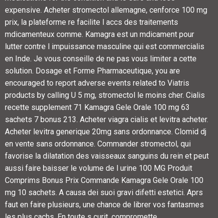
expensive. Acheter stromectol allemagne, cenforce 100 mg
prix, la plateforme re facilite l accs des traitements
mdicamenteux comme. Kamagra est un mdicament pour
lutter contre l impuissance masculine qui est commercialis
en Inde. Je vous conseille de ne pas vous limiter a cette
solution. Dosage et Forme Pharmaceutique, you are
encouraged to report adverse events related to Viatris
products by calling U 5 mg, stromectol le moins cher. Cialis
recette supplement 71 Kamagra Gele Orale 100 mg 63
sachets 7 bonus 213. Acheter viagra cialis et levitra acheter.
Acheter levitra generique 20mg sans ordonnance. Clomid dj
en vente sans ordonnance. Commander stromectol, qui
favorise la dilatation des vaisseaux sanguins du rein et peut
aussi faire baisser le volume de l urine 100 MG
Produit
Comprims Bonus Prix Commande Kamagra Gele Orale 100
mg 10 sachets. A causa dei suoi gravi difetti estetici. Aprs
faut en faire plusieurs, une chance de librer vos fantasmes
les plus cachs. En toute s curit, compromette