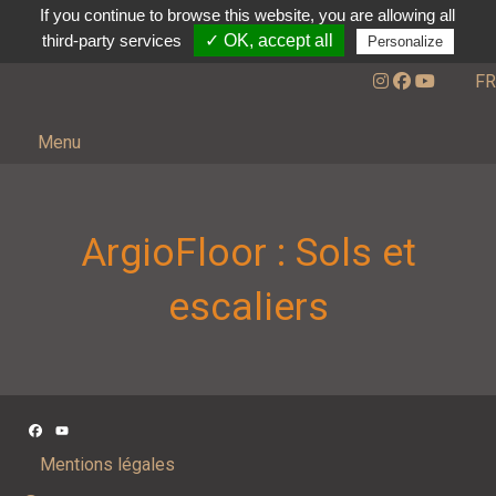
If you continue to browse this website, you are allowing all
third-party services
✓ OK, accept all
Personalize
FR
Menu
ArgioFloor : Sols et
escaliers
Facebook
YouTube
Channel
Mentions légales